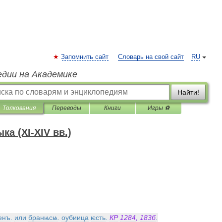
Запомнить сайт
Словарь на свой сайт
RU
едии на Академике
Найти!
Толкования
Переводы
Книги
Игры ⚽
а (XI-XIV вв.)
енъ
.
или
бранѩсѩ
.
оубиица
ѥсть
.
КР
1284
,
183б
.