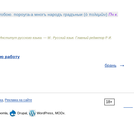
тобою
.
пороуга˫а
многъ
народъ
градъныи
(
ὁ
πολεμῶν
)
Пч
к
.
Институт
русского
языка
. —
М
.
:
Русский
язык
.
Главный
редактор
Р
.
И
.
ю работу
брань
ка
,
Реклама на сайте
18+
omla,
Drupal,
WordPress, MODx.