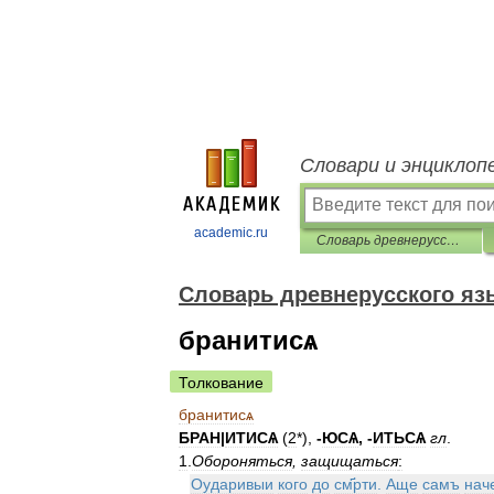
Словари и энциклоп
academic.ru
Словарь древнерусского языка (XI-XIV вв.)
Словарь древнерусского язык
бранитисѧ
Толкование
бранитисѧ
БРАН
|
ИТИСѦ
(
2
*),
-
ЮСѦ
, -
ИТЬСѦ
гл
.
1
.
Обороняться
,
защищаться
:
Оударивыи
кого
до
см҃рти
.
Аще
самъ
нач