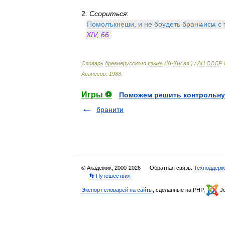
2
.
Ссориться
:
Помолъкнеши
,
и
не
боудеть
бранѩисѩ
с
XIV
,
66
.
Словарь
древнерусского
языка
(
XI
-
XIV
вв
.) /
АН
СССР
.
Аванесов
.
1988
.
Игры ⚽
Поможем решить контрольну
бранити
© Академик, 2000-2026
Обратная связь:
Техподдерж
👣 Путешествия
Экспорт словарей на сайты
, сделанные на PHP,
Jo